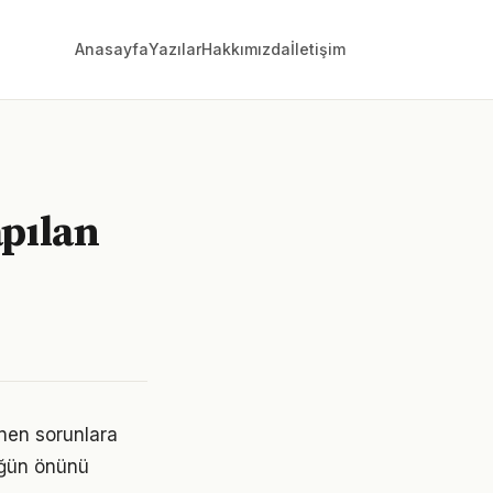
Anasayfa
Yazılar
Hakkımızda
İletişim
apılan
ünen sorunlara
lüğün önünü