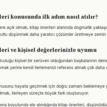
leri konusunda ilk adım nasıl atılır?
lere açık olmak, kitap önerileri alanında dogmatik yaklaş
utlu düşünmek daha yaratıcı çözümler üretmeye zemin h
leri ve kişisel değerlerinizle uyumu
yolculuğu kişisel bir serüven olduğundan başkalarının den
pmak yerine kendi ilerlemenizi referans almak çok daha sa
 konusunu hayata geçirmek için doğru zamanı beklemeye 
mak, ilerleyen süreçte büyük fark oluşturuyor.
ama boyutunda ele alındığında kitap önerileri, düşünül