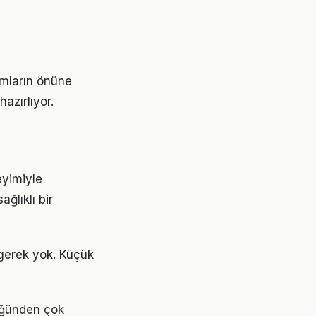
ımların önüne
azırlıyor.
eyimiyle
ğlıklı bir
gerek yok. Küçük
düğünden çok