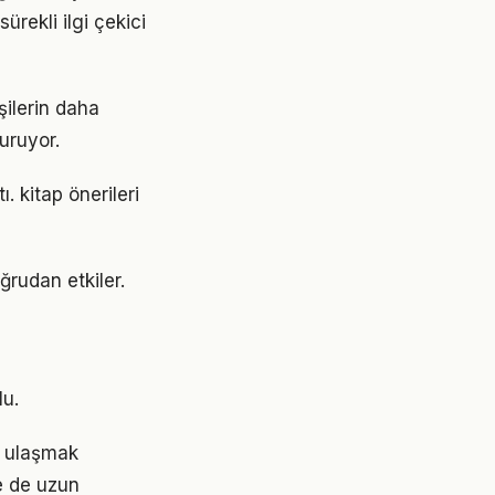
ürekli ilgi çekici
şilerin daha
turuyor.
. kitap önerileri
ğrudan etkiler.
i
lu.
re ulaşmak
e de uzun