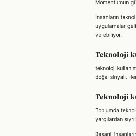
Momentumun gücü
İnsanların teknol
uygulamalar geli
verebiliyor.
Teknoloji k
teknoloji kullanı
doğal sinyali. He
Teknoloji k
Toplumda teknoloj
yargılardan sıyrı
Başarılı insanla