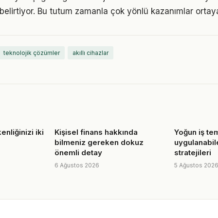
ı belirtiyor. Bu tutum zamanla çok yönlü kazanımlar ortay
teknolojik çözümler
akıllı cihazlar
kenliğinizi iki
Kişisel finans hakkında
Yoğun iş te
bilmeniz gereken dokuz
uygulanabil
önemli detay
stratejileri
6 Ağustos 2026
5 Ağustos 202