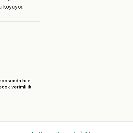
a koyuyor.
mposunda bile
ecek verimlilik
6