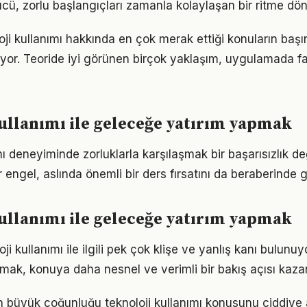
, zorlu başlangıçları zamanla kolaylaşan bir ritme dön
oji kullanımı hakkında en çok merak ettiği konuların başı
yor. Teoride iyi görünen birçok yaklaşım, uygulamada fa
ullanımı ile geleceğe yatırım yapmak
mı deneyiminde zorluklarla karşılaşmak bir başarısızlık d
r engel, aslında önemli bir ders fırsatını da beraberinde ge
ullanımı ile geleceğe yatırım yapmak
i kullanımı ile ilgili pek çok klişe ve yanlış kanı bulunuyo
lmak, konuya daha nesnel ve verimli bir bakış açısı kazan
rın büyük çoğunluğu teknoloji kullanımı konusunu ciddiye 