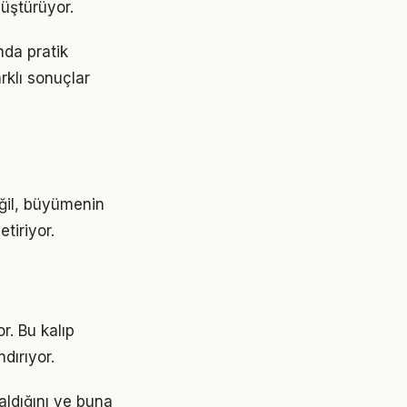
üştürüyor.
nda pratik
rklı sonuçlar
eğil, büyümenin
tiriyor.
r. Bu kalıp
dırıyor.
aldığını ve buna